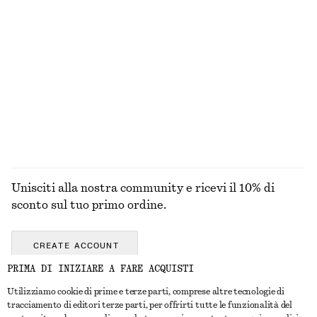
TUTTI I
ACCESSORI
OCCHI E
UNGHIE
PRODOTTI PER
SOPRACCIGLIA
IL MAKE-UP
Unisciti alla nostra community e ricevi il 10% di
sconto sul tuo primo ordine.
CREATE ACCOUNT
PRIMA DI INIZIARE A FARE ACQUISTI
Utilizziamo cookie di prime e terze parti, comprese altre tecnologie di
CONTATTACI
tracciamento di editori terze parti, per offrirti tutte le funzionalità del