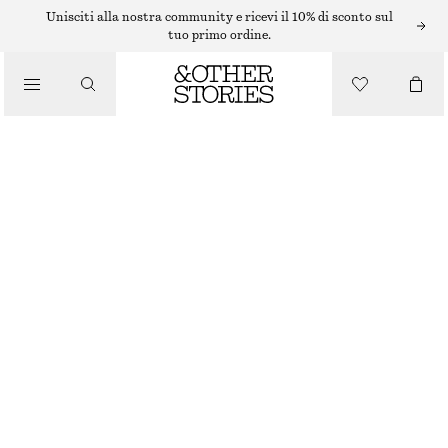
Unisciti alla nostra community e ricevi il 10% di sconto sul
/
tuo primo ordine.
MAKE-UP
/
PRODOTTI DI BELLEZZA
ROSSETTO SATINATO REAL RUST
€ 22
3.8 G | € 5 789.47 / 1 KG
ESAURITO
REAL RUST
+
11
SCEGLI LA TAGLIA
Trova in negozio