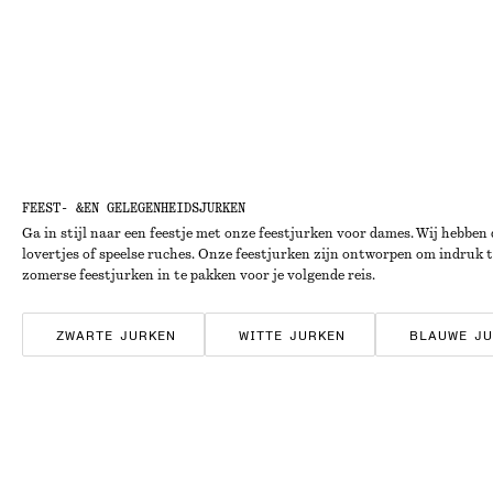
FEEST- &EN GELEGENHEIDSJURKEN
Ga in stijl naar een feestje met onze feestjurken voor dames. Wij hebben 
lovertjes of speelse ruches. Onze feestjurken zijn ontworpen om indruk te 
zomerse feestjurken in te pakken voor je volgende reis.
ZWARTE JURKEN
WITTE JURKEN
BLAUWE JU
SATIJNEN JURKEN
KATOENEN JURKEN
GEST