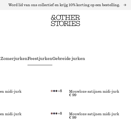
Word lid van ons collectief en krijg 10% korting op een bestelling.
n
Zomerjurken
Feestjurken
Gebreide jurken
+
8
en midi-jurk
Mouwloze satijnen midi-jurk
€ 99
+
8
en midi-jurk
Mouwloze satijnen midi-jurk
€ 99