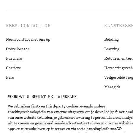
NEEM CONTACT OP
KLANTENSE
Neem contact met ons op
Betaling
Store locator
Levering
Partners
Retouren en ter
Carrière
Herroepingsrech
Pers
Veelgestelde vra
Maatgids
VOORDAT U BEGINT MET WINKELEN
Studentenkorti
Instagram
Alternatieve ges
We gebruiken first- en third-party cookies, evenals andere
Pinterest
trackingtechnologieën van externe uitgevers, om je de volledige functional
Algemene voorw
Facebook
van onze website te bieden, je gebruikerservaring te personaliseren, analys
uit te voeren en gepersonaliseerde advertenties te leveren op onze websites
Lidmaatschapsv
YouTube
apps en nieuwsbrieven op internet en via sociale mediaplatforms. We