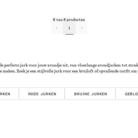
8 van 8 producten
1
de perfecte jurk voor jouw avondje uit, van vloerlange avondjurken tot strakk
maken. Zoek je een stijlvolle jurk voor een bruiloft of opvallende outfit om 
RKEN
RODE JURKEN
BRUINE JURKEN
GEBLO
REEPTE JURKEN
JERSEY JURKEN