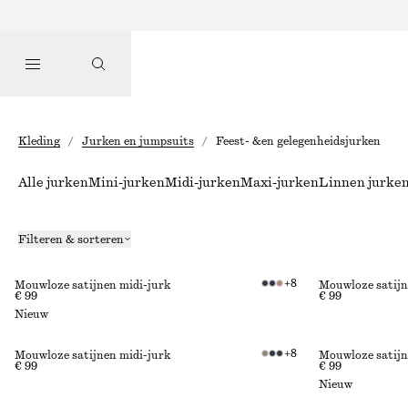
Kleding
/
Jurken en jumpsuits
/
Feest- &en gelegenheidsjurken
Alle jurken
Mini-jurken
Midi-jurken
Maxi-jurken
Linnen jurke
Filteren & sorteren
+
8
Mouwloze satijnen midi-jurk
Mouwloze satijn
€ 99
€ 99
Nieuw
+
8
Mouwloze satijnen midi-jurk
Mouwloze satijn
€ 99
€ 99
Nieuw