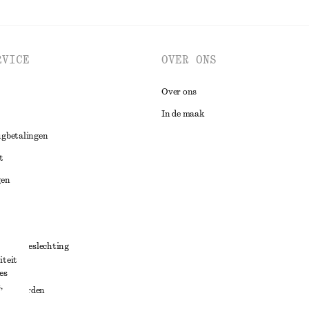
RVICE
OVER ONS
Over ons
In de maak
ugbetalingen
t
gen
ng
chillenbeslechting
iteit
aarden
es
,
oorwaarden