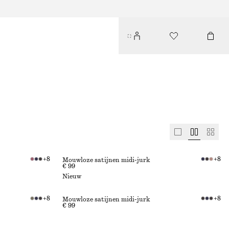
+
8
+
8
Mouwloze satijnen midi-jurk
€ 99
Nieuw
+
8
+
8
Mouwloze satijnen midi-jurk
€ 99