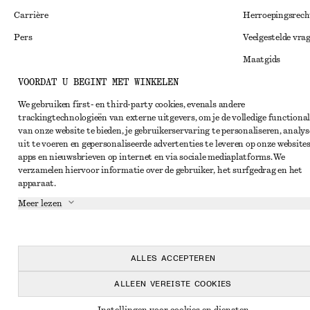
Carrière
Herroepingsrech
Pers
Veelgestelde vra
Maatgids
VOORDAT U BEGINT MET WINKELEN
Studentenkorti
Instagram
Alternatieve ges
We gebruiken first- en third-party cookies, evenals andere
Pinterest
trackingtechnologieën van externe uitgevers, om je de volledige functional
Algemene voorw
Facebook
van onze website te bieden, je gebruikerservaring te personaliseren, analys
uit te voeren en gepersonaliseerde advertenties te leveren op onze websites
Lidmaatschapsv
YouTube
apps en nieuwsbrieven op internet en via sociale mediaplatforms. We
verzamelen hiervoor informatie over de gebruiker, het surfgedrag en het
Cookieverklarin
TikTok
apparaat.
Cookie- en servi
Meer lezen
Privacyverklari
Servicevoorwaar
ALLES ACCEPTEREN
Toegankelijkheid
ALLEEN VEREISTE COOKIES