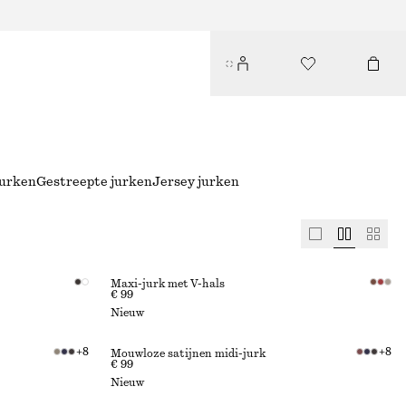
jurken
Gestreepte jurken
Jersey jurken
Maxi-jurk met V-hals
€ 99
Nieuw
+
8
+
8
Mouwloze satijnen midi-jurk
€ 99
Nieuw