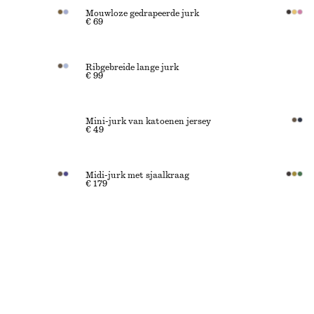
Mouwloze gedrapeerde jurk
€ 69
Ribgebreide lange jurk
€ 99
Mini-jurk van katoenen jersey
€ 49
Midi-jurk met sjaalkraag
€ 179