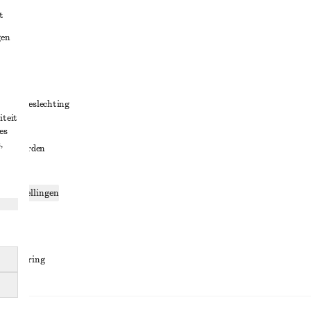
t
gen
ng
chillenbeslechting
iteit
aarden
es
,
oorwaarden
g
ce-instellingen
ng
den
sverklaring