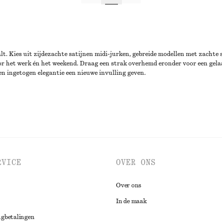
aalt. Kies uit zijdezachte satijnen midi-jurken, gebreide modellen met zach
 voor het werk én het weekend. Draag een strak overhemd eronder voor een gel
 en ingetogen elegantie een nieuwe invulling geven.
RVICE
OVER ONS
Over ons
In de maak
ugbetalingen