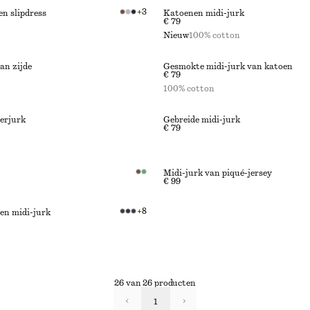
+
3
en slipdress
Katoenen midi-jurk
€ 79
Nieuw
100% cotton
an zijde
Gesmokte midi-jurk van katoen
€ 79
100% cotton
terjurk
Gebreide midi-jurk
€ 79
Midi-jurk van piqué-jersey
€ 99
+
8
en midi-jurk
26 van 26 producten
1