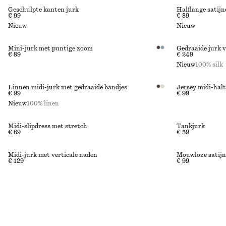
Geschulpte kanten jurk
Halflange satijn
€ 99
€ 89
Nieuw
Nieuw
Mini-jurk met puntige zoom
Gedraaide jurk v
€ 89
€ 249
Nieuw
100% silk
Linnen midi-jurk met gedraaide bandjes
Jersey midi-hal
€ 99
€ 99
Nieuw
100% linen
Midi-slipdress met stretch
Tankjurk
€ 69
€ 59
Midi-jurk met verticale naden
Mouwloze satijn
€ 129
€ 99