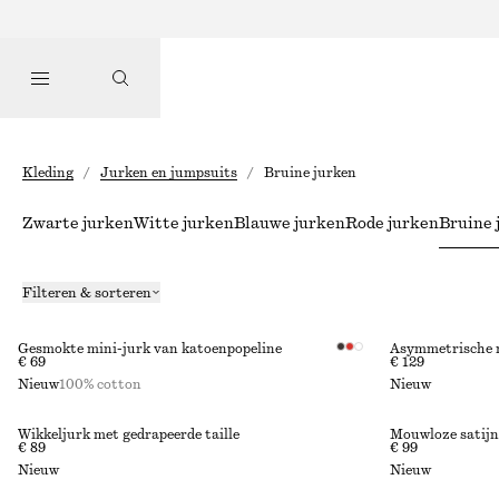
Kleding
/
Jurken en jumpsuits
/
Bruine jurken
Zwarte jurken
Witte jurken
Blauwe jurken
Rode jurken
Bruine 
Filteren & sorteren
Gesmokte mini-jurk van katoenpopeline
Asymmetrische 
€ 69
€ 129
Nieuw
100% cotton
Nieuw
Wikkeljurk met gedrapeerde taille
Mouwloze satijn
€ 89
€ 99
Nieuw
Nieuw