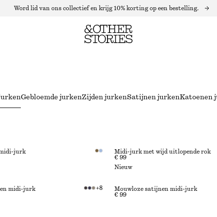
Word lid van ons collectief en krijg 10% korting op een bestelling.
jurken
Gebloemde jurken
Zijden jurken
Satijnen jurken
Katoenen 
midi-jurk
Midi-jurk met wijd uitlopende rok
€ 99
Nieuw
+
8
en midi-jurk
Mouwloze satijnen midi-jurk
€ 99