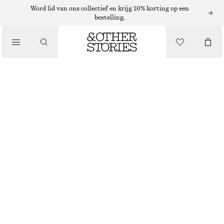
JEANS MET HOGE TAILLE
Word lid van ons collectief en krijg 10% korting op een
bestelling.
/
JEANS MET WIJDE PIJPEN
JEANS
€ 89
/
NIEUW
KLEDING
LICHTBLAUW
+
11
32
34
36
38
40
42
44
Maattabel
MAAT