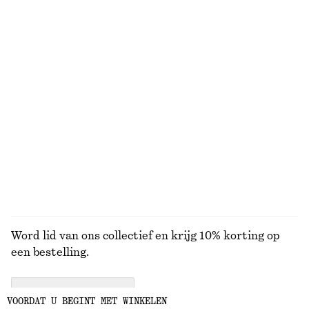
BEKIJK ONZE ANDERE COLLECTIES
JURKEN
ROKKEN
ACCESSOIRES
TOPS EN T-
SHIRTS
Word lid van ons collectief en krijg 10% korting op
een bestelling.
CREATE ACCOUNT
VOORDAT U BEGINT MET WINKELEN