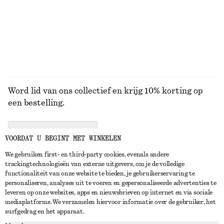
Word lid van ons collectief en krijg 10% korting op
een bestelling.
CREATE ACCOUNT
VOORDAT U BEGINT MET WINKELEN
We gebruiken first- en third-party cookies, evenals andere
trackingtechnologieën van externe uitgevers, om je de volledige
NEEM CONTACT OP
functionaliteit van onze website te bieden, je gebruikerservaring te
personaliseren, analyses uit te voeren en gepersonaliseerde advertenties te
Neem contact met ons op
Instagram
leveren op onze websites, apps en nieuwsbrieven op internet en via sociale
KLANTENSERVICE
mediaplatforms. We verzamelen hiervoor informatie over de gebruiker, het
Store locator
Pinterest
surfgedrag en het apparaat.
Betaling
OVER ONS