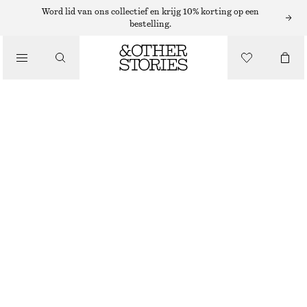
Word lid van ons collectief en krijg 10% korting op een
bestelling.
BROEKEN
/
KLEDING
BROEK MET WIJDE PIJPEN
€ 89
WIT
XS
S
M
L
Maattabel
MAAT