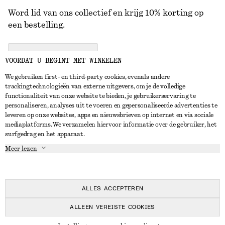
Word lid van ons collectief en krijg 10% korting op
een bestelling.
CREATE ACCOUNT
VOORDAT U BEGINT MET WINKELEN
We gebruiken first- en third-party cookies, evenals andere
trackingtechnologieën van externe uitgevers, om je de volledige
NEEM CONTACT OP
functionaliteit van onze website te bieden, je gebruikerservaring te
personaliseren, analyses uit te voeren en gepersonaliseerde advertenties te
Neem contact met ons op
Instagram
leveren op onze websites, apps en nieuwsbrieven op internet en via sociale
KLANTENSERVICE
mediaplatforms. We verzamelen hiervoor informatie over de gebruiker, het
Store locator
Pinterest
surfgedrag en het apparaat.
Betaling
OVER ONS
Partners
Facebook
Meer lezen
Levering
Over ons
Carrière
YouTube
Retouren en terugbetalingen
In de maak
Pers
TikTok
Herroepingsrecht
ALLES ACCEPTEREN
Veelgestelde vragen
ALLEEN VEREISTE COOKIES
Maatgids
© 2026 & OTHER STORIES