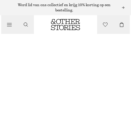
Word lid van ons collectief en krijg 10% korting op een
bestelling.
KLEDING
APPLIQU ANKLE SOCKS
€ 8
€ 12
NIET OP VOORRAAD
WIT/STRIKPRINT
36/38
39/41