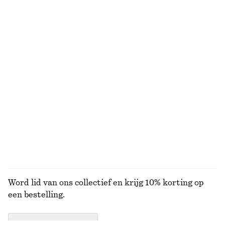
Laatste kans
Laatste kans
+
1
Katoenen piqué polo
T-shirt van katoen met ronde hals
€ 25
€ 49
€ 25
Laatste kans
100% cotton
+
12
New Balance 471 sneakers
Taps toelopend overhemd
€ 55
€ 100
€ 39
€ 59
Laatste kans
Laatste kans
BEKIJK ALLE SNEAKERS
Word lid van ons collectief en krijg 10% korting op
een bestelling.
CREATE ACCOUNT