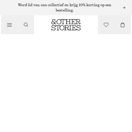
NEW BALANCE SNEAKERS
Word lid van ons collectief en krijg 10% korting op een
bestelling.
/
SNEAKERS
NEW BALANCE 204L SNEAKERS
€ 89
€ 140
LAATSTE KANS
/
SCHOENEN
ZILVER/GROEN
37
38
38.5
39.5
40.5
41.5