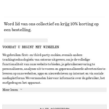
Word lid van ons collectief en krijg 10% korting op
een bestelling.
CREATE ACCOUNT
VOORDAT U BEGINT MET WINKELEN
We gebruiken first- en third-party cookies, evenals andere
trackingtechnologieën van externe uitgevers, om je de volledige
NEEM CONTACT OP
functionaliteit van onze website te bieden, je gebruikerservaring te
personaliseren, analyses uit te voeren en gepersonaliseerde advertenties te
Neem contact met ons op
Instagram
leveren op onze websites, apps en nieuwsbrieven op internet en via sociale
KLANTENSERVICE
mediaplatforms. We verzamelen hiervoor informatie over de gebruiker, het
Store locator
Pinterest
surfgedrag en het apparaat.
Betaling
OVER ONS
Partners
Facebook
Meer lezen
Levering
Over ons
Carrière
YouTube
Retouren en terugbetalingen
In de maak
Pers
TikTok
Herroepingsrecht