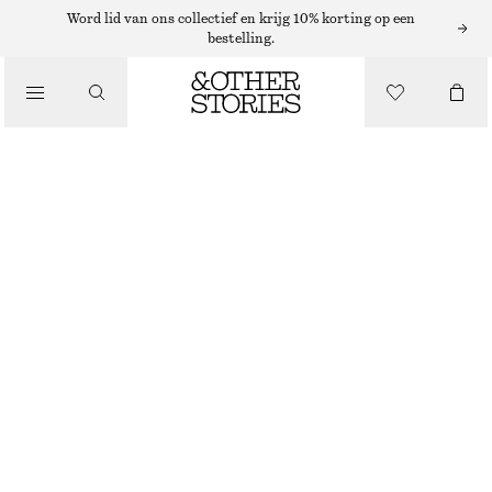
Word lid van ons collectief en krijg 10% korting op een
bestelling.
/
JURKEN EN JUMPSUITS
ASYMMETRISCHE GEDRAPEERDE MIDI-JURK
€ 89
€ 129
LAATSTE KANS
/
KLEDING
WIT/DONKERBLAUW
32
34
36
38
40
42
44