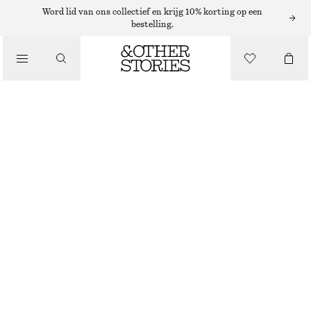
Word lid van ons collectief en krijg 10% korting op een
bestelling.
/
JURKEN EN JUMPSUITS
WIJD UITLOPENDE MIDI-JURK
€ 59
€ 99
LAATSTE KANS
/
KLEDING
LICHTGRIJS
32
34
36
38
40
42
44