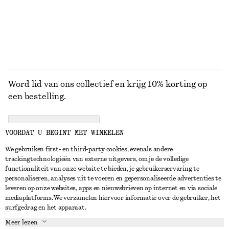
BEKIJK ALLE JURKEN EN JUMPSUITS
Word lid van ons collectief en krijg 10% korting op
een bestelling.
CREATE ACCOUNT
VOORDAT U BEGINT MET WINKELEN
We gebruiken first- en third-party cookies, evenals andere
trackingtechnologieën van externe uitgevers, om je de volledige
NEEM CONTACT OP
functionaliteit van onze website te bieden, je gebruikerservaring te
personaliseren, analyses uit te voeren en gepersonaliseerde advertenties te
Neem contact met ons op
Instagram
leveren op onze websites, apps en nieuwsbrieven op internet en via sociale
KLANTENSERVICE
mediaplatforms. We verzamelen hiervoor informatie over de gebruiker, het
Store locator
Pinterest
surfgedrag en het apparaat.
Betaling
OVER ONS
Partners
Facebook
Meer lezen