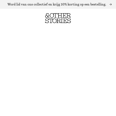
Word lid van ons collectief en krijg 10% korting op een bestelling.
ASYMMETRISCHE MIDIROK
LAATSTE KANS
ZWART/GEBLOEMD
32
34
36
38
40
42
44
Maattabel
MAAT