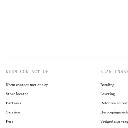
Laatste kans
Laatste kans
NEEM CONTACT OP
KLANTENSE
Neem contact met ons op
Betaling
Store locator
Levering
Partners
Retouren en ter
Carrière
Herroepingsrech
Pers
Veelgestelde vra