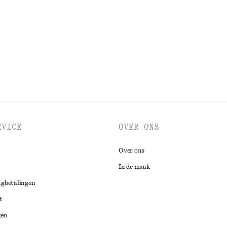
Laatste kans
BEKIJK ALLE ROKKEN
RVICE
OVER ONS
Over ons
In de maak
ugbetalingen
t
gen