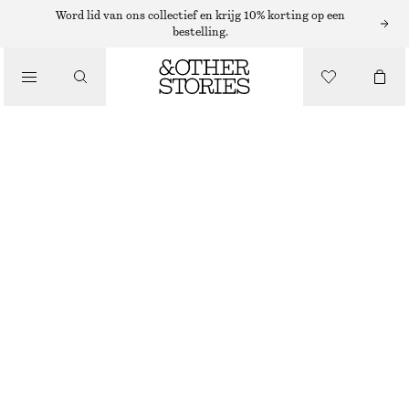
COLTRUIEN
Word lid van ons collectief en krijg 10% korting op een
bestelling.
/
KNITWEAR
GEBREIDE MOUWLOZE TOP MET COL
€ 29
€ 79
/
KLEDING
LAATSTE KANS
ORANJE/ZWART
XS
S
M
L