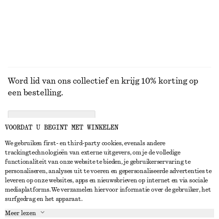
Word lid van ons collectief en krijg 10% korting op
een bestelling.
CREATE ACCOUNT
VOORDAT U BEGINT MET WINKELEN
We gebruiken first- en third-party cookies, evenals andere
trackingtechnologieën van externe uitgevers, om je de volledige
NEEM CONTACT OP
functionaliteit van onze website te bieden, je gebruikerservaring te
personaliseren, analyses uit te voeren en gepersonaliseerde advertenties te
Neem contact met ons op
Instagram
leveren op onze websites, apps en nieuwsbrieven op internet en via sociale
KLANTENSERVICE
mediaplatforms. We verzamelen hiervoor informatie over de gebruiker, het
Store locator
Pinterest
surfgedrag en het apparaat.
Betaling
OVER ONS
Partners
Facebook
Meer lezen