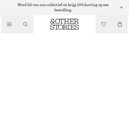
Word lid van ons collectief en krijg 10% korting op een
/
bestelling.
BLOUSES EN OVERHEMDEN
POPLIN KATOENEN OVERHEMD MET TREKKOORD
€ 79
/
KLEDING
BLAUW/GESTREEPT
XS
S
M
L
Maattabel
MAAT