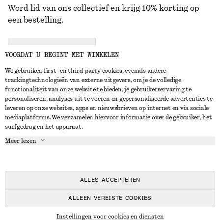
Word lid van ons collectief en krijg 10% korting op
een bestelling.
CREATE ACCOUNT
VOORDAT U BEGINT MET WINKELEN
We gebruiken first- en third-party cookies, evenals andere
trackingtechnologieën van externe uitgevers, om je de volledige
NEEM CONTACT OP
functionaliteit van onze website te bieden, je gebruikerservaring te
personaliseren, analyses uit te voeren en gepersonaliseerde advertenties te
Neem contact met ons op
Instagram
leveren op onze websites, apps en nieuwsbrieven op internet en via sociale
KLANTENSERVICE
mediaplatforms. We verzamelen hiervoor informatie over de gebruiker, het
Store locator
Pinterest
surfgedrag en het apparaat.
Betaling
OVER ONS
Partners
Facebook
Meer lezen
Levering
Over ons
Carrière
YouTube
Retouren en terugbetalingen
In de maak
Pers
TikTok
Herroepingsrecht
ALLES ACCEPTEREN
Veelgestelde vragen
ALLEEN VEREISTE COOKIES
Maatgids
© 2026 & OTHER STORIES
Instellingen voor cookies en diensten