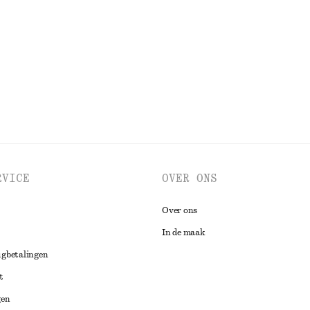
€ 35
€ 89
Laatste kans
BEKIJK ALLE JACKS EN JASSEN
RVICE
OVER ONS
Over ons
In de maak
ugbetalingen
t
gen