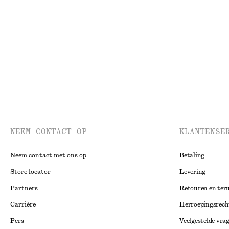
€ 99
€ 35
€ 89
Nieuw
100% linen
Laatste kans
NEEM CONTACT OP
KLANTENSE
Neem contact met ons op
Betaling
Store locator
Levering
Partners
Retouren en ter
Carrière
Herroepingsrech
Pers
Veelgestelde vra