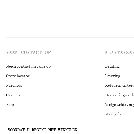
NEEM CONTACT OP
KLANTENSE
Neem contact met ons op
Betaling
Store locator
Levering
Partners
Retouren en ter
Carrière
Herroepingsrech
Pers
Veelgestelde vra
Maatgids
Studentenkorti
Instagram
VOORDAT U BEGINT MET WINKELEN
Alternatieve ges