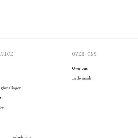
RVICE
OVER ONS
Over ons
In de maak
ugbetalingen
t
gen
ng
chillenbeslechting