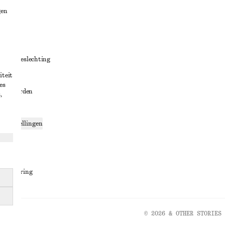
gen
ng
chillenbeslechting
iteit
aarden
es
oorwaarden
,
g
ce-instellingen
ng
den
sverklaring
© 2026 & OTHER STORIES