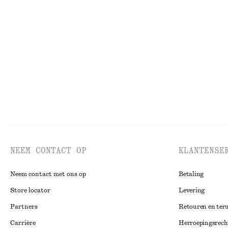
Geribbeld vest van katoen
T-shirt met ron
€ 29
€ 69
€ 15
€ 22
Laatste kans
Laatste kans
10
NEEM CONTACT OP
KLANTENSE
Neem contact met ons op
Betaling
Store locator
Levering
Partners
Retouren en ter
Carrière
Herroepingsrech