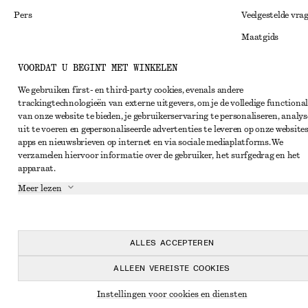
Pers
Veelgestelde vra
Maatgids
Studentenkorti
Instagram
VOORDAT U BEGINT MET WINKELEN
Alternatieve ges
Pinterest
We gebruiken first- en third-party cookies, evenals andere
trackingtechnologieën van externe uitgevers, om je de volledige functional
Algemene voorw
Facebook
van onze website te bieden, je gebruikerservaring te personaliseren, analys
Lidmaatschapsv
uit te voeren en gepersonaliseerde advertenties te leveren op onze websites
YouTube
apps en nieuwsbrieven op internet en via sociale mediaplatforms. We
Cookieverklarin
TikTok
verzamelen hiervoor informatie over de gebruiker, het surfgedrag en het
apparaat.
Cookie- en servi
Meer lezen
Privacyverklari
Servicevoorwaar
Toegankelijkheid
ALLES ACCEPTEREN
ALLEEN VEREISTE COOKIES
Instellingen voor cookies en diensten