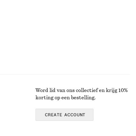
Pointelle-gebreid T-shirt
€ 35
€ 59
Laatste kans
Word lid van ons collectief en krijg 10%
korting op een bestelling.
CREATE ACCOUNT