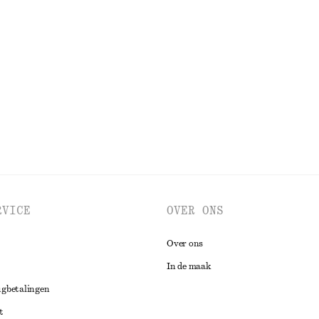
+
2
de hals
Asymmetrische satijnen midi-jurk
€ 49
€ 99
0% cotton
Laatste kans
BEKIJK ALLE JUMPSUITS
RVICE
OVER ONS
Over ons
In de maak
ugbetalingen
t