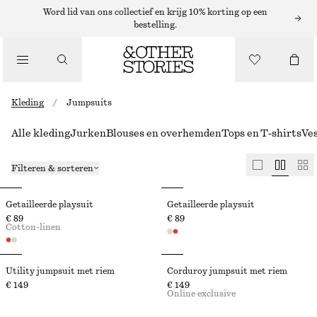
Word lid van ons collectief en krijg 10% korting op een
bestelling.
Kleding
/
Jumpsuits
Alle kleding
Jurken
Blouses en overhemden
Tops en T-shirts
Ve
Filteren & sorteren
Getailleerde playsuit
Getailleerde playsuit
€ 89
€ 89
Cotton-linen
Utility jumpsuit met riem
Corduroy jumpsuit met riem
€ 149
€ 149
Online exclusive