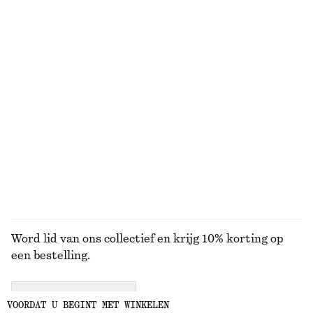
BEKIJK ONZE ANDERE COLLECTIES
KNITWEAR
JURKEN
ACCESSOIRES
JACKS EN
JASSEN
Word lid van ons collectief en krijg 10% korting op
een bestelling.
CREATE ACCOUNT
VOORDAT U BEGINT MET WINKELEN