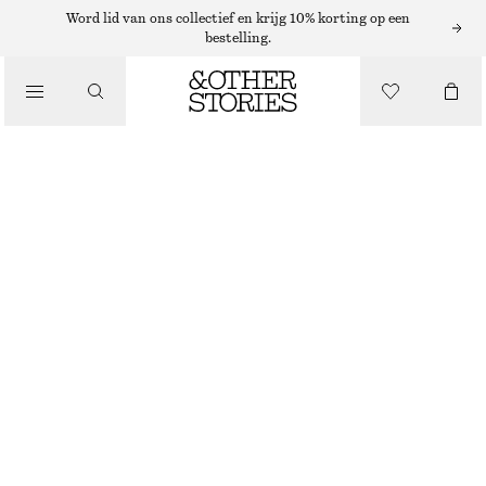
Word lid van ons collectief en krijg 10% korting op een
bestelling.
NIEUW
BIRKENSTOCK HIGHWOOD LACE LOW
€ 79
€ 179
NIET OP VOORRAAD
TAUPE
36
37
38
39
40
41