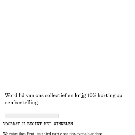
Gebreide top van alpacawolmix
Linnen mini-jurk
€ 69
€ 79
Nieuw
100% linen
Badpak met textuur en strikbandjes
Slangenketting in lasso-vorm met schakels
€ 59
€ 35
+
4
BEKIJK ALLE SANDALEN
Word lid van ons collectief en krijg 10% korting op
een bestelling.
CREATE ACCOUNT
VOORDAT U BEGINT MET WINKELEN
We gebruiken first- en third-party cookies, evenals andere