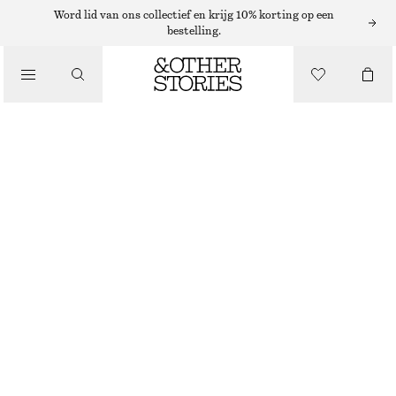
BIRKENSTOCK
Word lid van ons collectief en krijg 10% korting op een
bestelling.
/
SANDALEN
BIRKENSTOCK BOSTON-SANDALEN
€ 160
/
SCHOENEN
NIET OP VOORRAAD
TAUPE
36
37
38
39
40
41