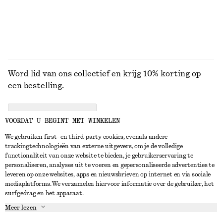
Word lid van ons collectief en krijg 10% korting op
een bestelling.
CREATE ACCOUNT
VOORDAT U BEGINT MET WINKELEN
We gebruiken first- en third-party cookies, evenals andere
trackingtechnologieën van externe uitgevers, om je de volledige
NEEM CONTACT OP
functionaliteit van onze website te bieden, je gebruikerservaring te
personaliseren, analyses uit te voeren en gepersonaliseerde advertenties te
Neem contact met ons op
Instagram
leveren op onze websites, apps en nieuwsbrieven op internet en via sociale
KLANTENSERVICE
mediaplatforms. We verzamelen hiervoor informatie over de gebruiker, het
Store locator
Pinterest
surfgedrag en het apparaat.
Betaling
OVER ONS
Partners
Facebook
Meer lezen
Levering