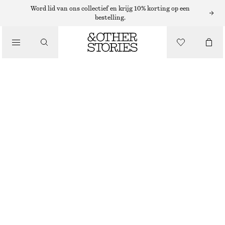
Word lid van ons collectief en krijg 10% korting op een
bestelling.
/
LICHAAMSVERZORGING
MIAMI MUSE BODYLOTION
€ 17
350 ML | € 48.57 / 1 L
/
BEAUTY
MIAMI MUSE
+
10
KIES MAAT
Zoek in de winkel