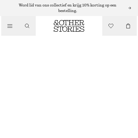
Word lid van ons collectief en krijg 10% korting op een
bestelling.
/
TOPS EN T-SHIRTS
RECHT KATOENEN T-SHIRT
€ 25
/
KLEDING
ROOD
+
14
XS
S
M
L
Maattabel
MAAT
KIES MAAT