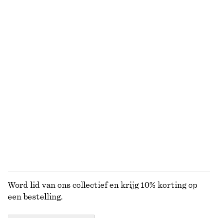
€ 22
€ 99
Nieuw
+
1
Gebreide trui
Denim minishort met lage taille
€ 49
€ 59
+
3
Uitlopende linnen midi-jurk
Sandalen met blokhak en bandjes
€ 99
€ 99
Nieuw
+
2
100% linen
BEKIJK ALLE TOPS EN T-SHIRTS
Word lid van ons collectief en krijg 10% korting op
een bestelling.