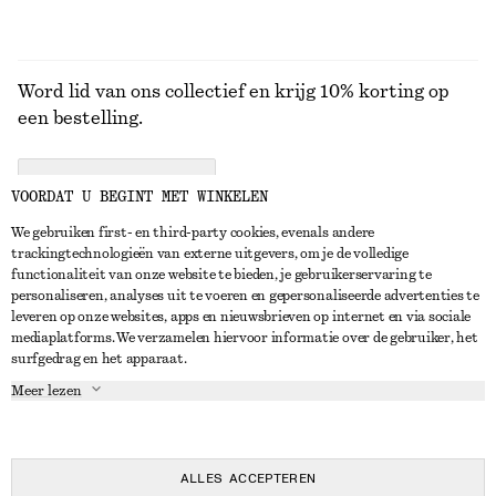
Word lid van ons collectief en krijg 10% korting op
een bestelling.
CREATE ACCOUNT
VOORDAT U BEGINT MET WINKELEN
We gebruiken first- en third-party cookies, evenals andere
trackingtechnologieën van externe uitgevers, om je de volledige
NEEM CONTACT OP
functionaliteit van onze website te bieden, je gebruikerservaring te
personaliseren, analyses uit te voeren en gepersonaliseerde advertenties te
Neem contact met ons op
Instagram
leveren op onze websites, apps en nieuwsbrieven op internet en via sociale
KLANTENSERVICE
mediaplatforms. We verzamelen hiervoor informatie over de gebruiker, het
Store locator
Pinterest
surfgedrag en het apparaat.
Betaling
OVER ONS
Partners
Facebook
Meer lezen
Levering
Over ons
Carrière
YouTube
Retouren en terugbetalingen
In de maak
Pers
TikTok
Herroepingsrecht
ALLES ACCEPTEREN