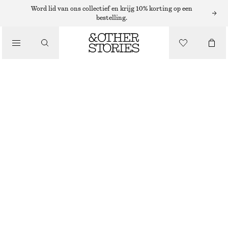
Word lid van ons collectief en krijg 10% korting op een
bestelling.
/
TOPS EN T-SHIRTS
RECHT KATOENEN T-SHIRT
€ 19
€ 25
/
LAATSTE KANS
KLEDING
ROOD/WIT GESTREEPT
+
14
XS
S
M
L
Maattabel
MAAT