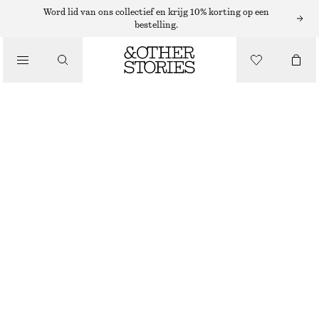
MUTSEN EN PETTEN
Word lid van ons collectief en krijg 10% korting op een
bestelling.
/
BEANIE VAN KASJMIER
ACCESSOIRES
€ 49
CRÈME
+
14
ONESIZE
MAAT
KIES MAAT