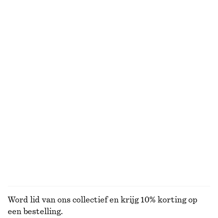
Leren penny loafers
Recht katoenen T-shirt
€ 129
€ 25
Nieuw
100% organic cotton
+
4
+
5
Linnen mini-jurk
Zonnebril met ovaal montuur
€ 79
€ 35
Nieuw
+
1
100% linen
Wikkeljurk met gedrapeerde taille
Bomberjack met kraag
€ 89
€ 129
Nieuw
Nieuw
BEKIJK ALLE MUTSEN EN PETTEN
Word lid van ons collectief en krijg 10% korting op
een bestelling.