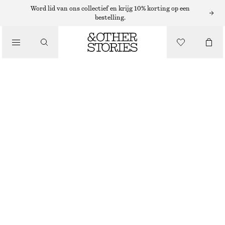
MUTSEN EN PETTEN
Word lid van ons collectief en krijg 10% korting op een
bestelling.
/
BEANIE VAN KASJMIER
ACCESSOIRES
€ 49
NIET OP VOORRAAD
ZEEGROEN
+
14
ONESIZE
MAAT