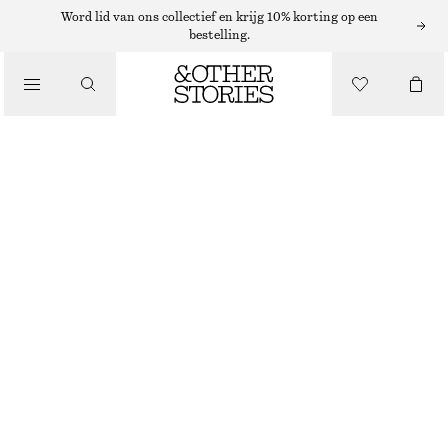
MUTSEN EN PETTEN
Word lid van ons collectief en krijg 10% korting op een
bestelling.
/
BEANIE VAN KASJMIER
ACCESSOIRES
€ 49
HELDERBLAUW
+
14
ONESIZE
MAAT
KIES MAAT