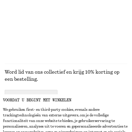
Sandalen met blokhak en bandjes
Badpak met gekruiste rug en V-hals
€ 99
€ 69
+
1
BEKIJK ALLE MUTSEN EN PETTEN
Word lid van ons collectief en krijg 10% korting op
een bestelling.
CREATE ACCOUNT
VOORDAT U BEGINT MET WINKELEN
We gebruiken first- en third-party cookies, evenals andere
trackingtechnologieën van externe uitgevers, om je de volledige
NEEM CONTACT OP
functionaliteit van onze website te bieden, je gebruikerservaring te
personaliseren, analyses uit te voeren en gepersonaliseerde advertenties te
Neem contact met ons op
Instagram