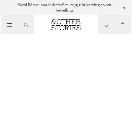
OORBELLEN
Word lid van ons collectief en krijg 10% korting op een
bestelling.
/
SIERADEN
SET VAN STEVIGE OORBELLEN
/
€ 35
ACCESSOIRES
NIET OP VOORRAAD
ZILVER
ONESIZE
MAAT