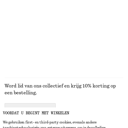
Badpak met driehoekige uitsnijding
Overhemd van katoen met strik in de taille
€ 69
€ 79
Set oorringen
Oversized double-breasted trenchcoat
€ 25
€ 179
Online exclusive
100% cotton
BEKIJK ALLE SIERADEN
Word lid van ons collectief en krijg 10% korting op
een bestelling.
CREATE ACCOUNT
VOORDAT U BEGINT MET WINKELEN
We gebruiken first- en third-party cookies, evenals andere
trackingtechnologieën van externe uitgevers, om je de volledige