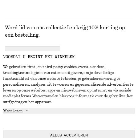
Word lid van ons collectief en krijg 10% korting op
een bestelling.
CREATE ACCOUNT
VOORDAT U BEGINT MET WINKELEN
We gebruiken first- en third-party cookies, evenals andere
trackingtechnologieën van externe uitgevers, om je de volledige
NEEM CONTACT OP
functionaliteit van onze website te bieden, je gebruikerservaring te
personaliseren, analyses uit te voeren en gepersonaliseerde advertenties te
Neem contact met ons op
Instagram
leveren op onze websites, apps en nieuwsbrieven op internet en via sociale
KLANTENSERVICE
mediaplatforms. We verzamelen hiervoor informatie over de gebruiker, het
Store locator
Pinterest
surfgedrag en het apparaat.
Betaling
OVER ONS
Partners
Facebook
Meer lezen
Levering
Over ons
Carrière
YouTube
Retouren en terugbetalingen
In de maak
Pers
TikTok
Herroepingsrecht
ALLES ACCEPTEREN