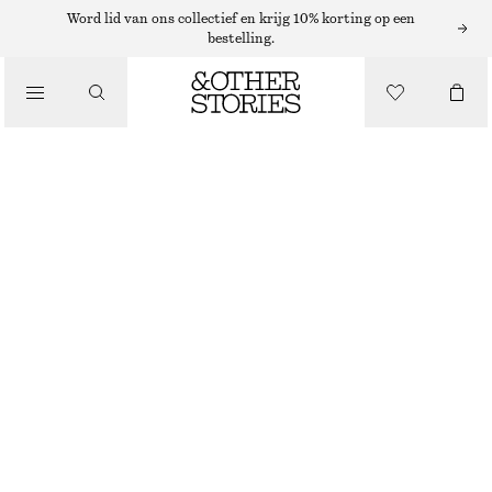
Word lid van ons collectief en krijg 10% korting op een
bestelling.
/
TOPS EN T-SHIRTS
ZIJDEN TANKTOP
€ 69
€ 89
NIET OP VOORRAAD
/
KLEDING
GROEN MET PRINT
32
34
36
38
40
42
44