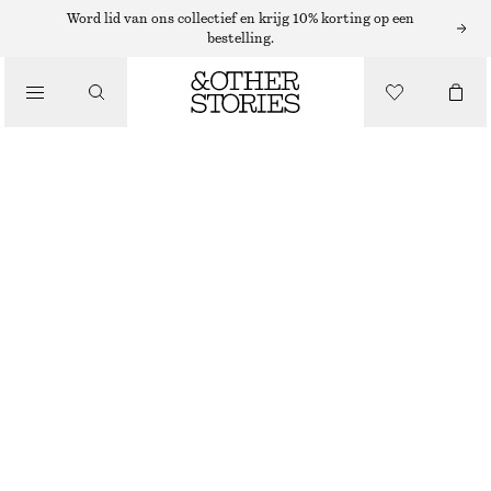
Word lid van ons collectief en krijg 10% korting op een
bestelling.
/
TOPS EN T-SHIRTS
KATOENEN HALTERTOP
€ 29
€ 59
LAATSTE KANS
/
KLEDING
WIT
XS
S
M
L