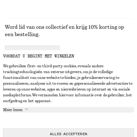
Word lid van ons collectief en krijg 10% korting op
een bestelling.
CREATE ACCOUNT
VOORDAT U BEGINT MET WINKELEN
We gebruiken first- en third-party cookies, evenals andere
trackingtechnologieën van externe uitgevers, om je de volledige
NEEM CONTACT OP
functionaliteit van onze website te bieden, je gebruikerservaring te
personaliseren, analyses uit te voeren en gepersonaliseerde advertenties te
Neem contact met ons op
Instagram
leveren op onze websites, apps en nieuwsbrieven op internet en via sociale
KLANTENSERVICE
mediaplatforms. We verzamelen hiervoor informatie over de gebruiker, het
Store locator
Pinterest
surfgedrag en het apparaat.
Betaling
OVER ONS
Partners
Facebook
Meer lezen
Levering
Over ons
Carrière
YouTube
Retouren en terugbetalingen
In de maak
Pers
TikTok
Herroepingsrecht
ALLES ACCEPTEREN