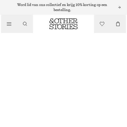
/
Word lid van ons collectief en krijg 10% korting op een
bestelling.
BLOUSES EN OVERHEMDEN
KATOENEN BLOUSE MET VIERKANTE HALS
€ 79
/
KLEDING
ZWART
XS
S
M
L
Maattabel
MAAT