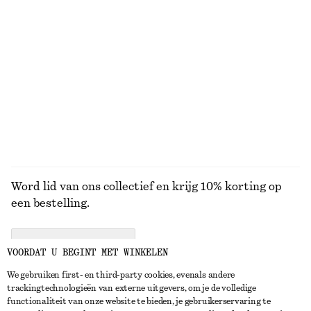
+
1
100% cotton
Minirok van katoenen keperstof met riem
Poplin katoenen overhemd met trekkoord
€ 69
€ 79
100% cotton
100% cotton
BEKIJK ALLE BLOUSES EN OVERHEMDEN
Word lid van ons collectief en krijg 10% korting op
een bestelling.
CREATE ACCOUNT
VOORDAT U BEGINT MET WINKELEN
We gebruiken first- en third-party cookies, evenals andere
trackingtechnologieën van externe uitgevers, om je de volledige
NEEM CONTACT OP
functionaliteit van onze website te bieden, je gebruikerservaring te