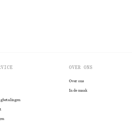
BEKIJK ALLE TOPS EN T-SHIRTS
RVICE
OVER ONS
Over ons
In de maak
ugbetalingen
t
gen