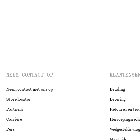
Laatste kans
Laatste kans
100
NEEM CONTACT OP
KLANTENSE
Neem contact met ons op
Betaling
Store locator
Levering
Partners
Retouren en ter
Carrière
Herroepingsrech
Pers
Veelgestelde vra
Maatgids