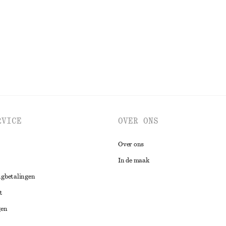
% organic cotton
BEKIJK ALLE TOPS EN T-SHIRTS
RVICE
OVER ONS
Over ons
In de maak
ugbetalingen
t
gen