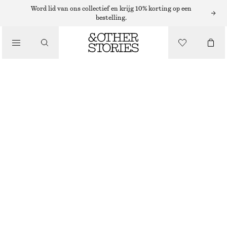
TASHANGERS EN TASACCESSOIRES
Word lid van ons collectief en krijg 10% korting op een
bestelling.
TASHANGER MET BLOEM
€ 39
/
ACCESSOIRES
NIET OP VOORRAAD
ROZE
ONESIZE
MAAT