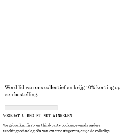
Leren ballerina's
Recht katoenen T-shirt
€ 89
€ 25
Nieuw
100% organic cotton
+
7
Mini-overhemdjurk met omslag
Jeans met taps toelopende pijpen
€ 99
€ 89
100% cotton
+
1
BEKIJK ALLE TASHANGERS EN TASACCESSOIRES
Word lid van ons collectief en krijg 10% korting op
een bestelling.
CREATE ACCOUNT
VOORDAT U BEGINT MET WINKELEN
We gebruiken first- en third-party cookies, evenals andere
trackingtechnologieën van externe uitgevers, om je de volledige