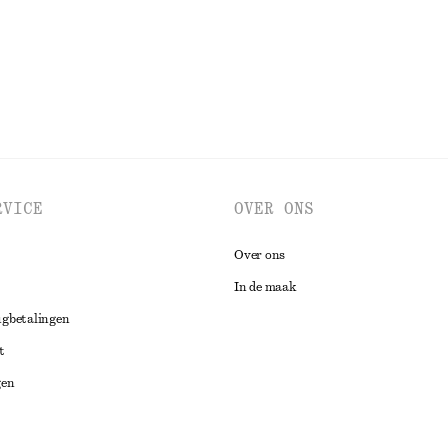
BEKIJK ALLE SIERADEN
RVICE
OVER ONS
Over ons
In de maak
ugbetalingen
t
gen
ng