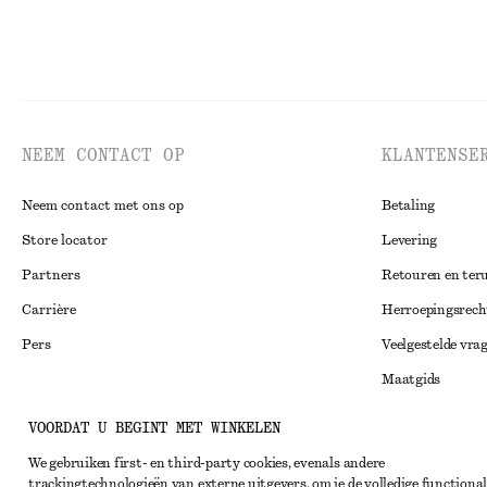
NEEM CONTACT OP
KLANTENSE
Neem contact met ons op
Betaling
Store locator
Levering
Partners
Retouren en ter
Carrière
Herroepingsrech
Pers
Veelgestelde vra
Maatgids
Studentenkorti
Instagram
VOORDAT U BEGINT MET WINKELEN
Alternatieve ges
Pinterest
We gebruiken first- en third-party cookies, evenals andere
trackingtechnologieën van externe uitgevers, om je de volledige functional
Algemene voorw