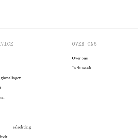
RVICE
OVER ONS
Over ons
In de maak
ugbetalingen
t
gen
ng
chillenbeslechting
iteit
aarden