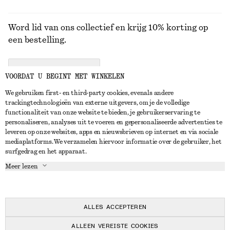
Word lid van ons collectief en krijg 10% korting op
een bestelling.
CREATE ACCOUNT
VOORDAT U BEGINT MET WINKELEN
We gebruiken first- en third-party cookies, evenals andere
trackingtechnologieën van externe uitgevers, om je de volledige
NEEM CONTACT OP
functionaliteit van onze website te bieden, je gebruikerservaring te
personaliseren, analyses uit te voeren en gepersonaliseerde advertenties te
Neem contact met ons op
Instagram
leveren op onze websites, apps en nieuwsbrieven op internet en via sociale
KLANTENSERVICE
mediaplatforms. We verzamelen hiervoor informatie over de gebruiker, het
Store locator
Pinterest
surfgedrag en het apparaat.
Betaling
OVER ONS
Partners
Facebook
Meer lezen
Levering
Over ons
Carrière
YouTube
Retouren en terugbetalingen
In de maak
Pers
TikTok
Herroepingsrecht
ALLES ACCEPTEREN
Veelgestelde vragen
ALLEEN VEREISTE COOKIES