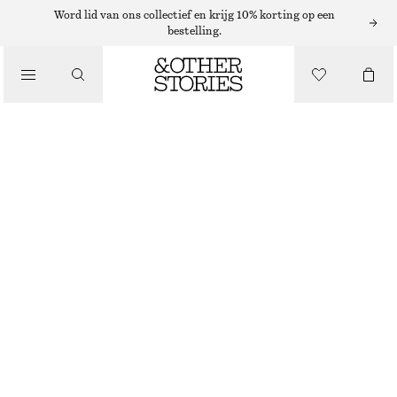
MIDIROKKEN
Word lid van ons collectief en krijg 10% korting op een
bestelling.
/
ROKKEN
GERIMPELDE MIDIROK
/
€ 89
€ 149
KLEDING
LAATSTE KANS
GEEL
32
34
36
38
40
42
44