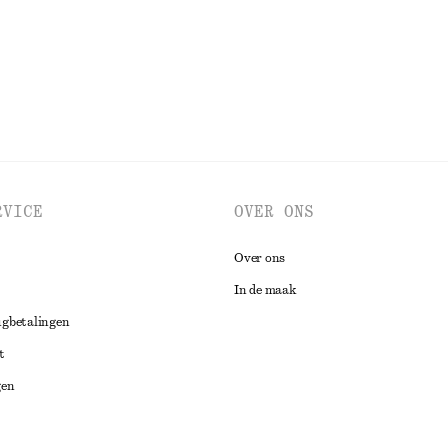
RVICE
OVER ONS
Over ons
In de maak
ugbetalingen
t
gen