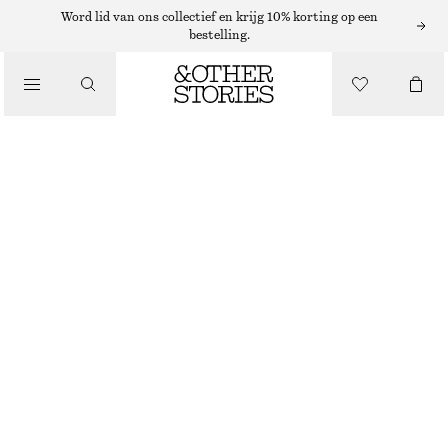
ADIDAS SNEAKERS
Word lid van ons collectief en krijg 10% korting op een
bestelling.
/
SNEAKERS
ADIDAS BRMD W SNEAKERS
€ 69
€ 110
/
LAATSTE KANS
SCHOENEN
LICHTROZE/GEEL
37
38
39
40
41
38
40
42
1/3
2/3
1/3
2/3
1/3