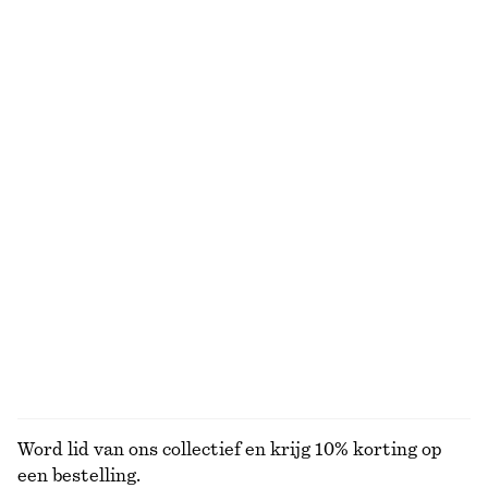
€ 29
€ 69
€ 35
€ 59
Laatste kans
Laatste kans
Ribgebreid T-shirt
Nauwsluitende tanktop
€ 39
€ 69
€ 10
€ 19
Laatste kans
Laatste kans
Wool-cotton
Coltrui
T-shirt met ronde hals
€ 25
€ 49
€ 15
€ 22
Laatste kans
Laatste kans
+
2
100% cotton
+
2
BEKIJK ALLE SNEAKERS
Word lid van ons collectief en krijg 10% korting op
een bestelling.