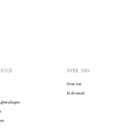
Nieuw
BEKIJK ALLE SIERADEN
RVICE
OVER ONS
Over ons
In de maak
ugbetalingen
t
gen