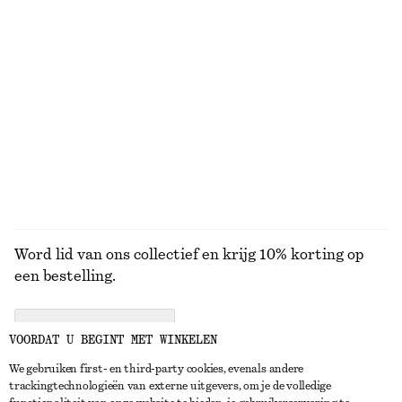
+
22
Perle de Coco bodymist​
Arabesque Wood bodylotion
€ 15
€ 17
150 G | € 100 / 1 KG
350 ML | € 48.57 / 1 L
Online exclusive
8 geuren
9 geuren
BEKIJK ALLE PARFUMS
Word lid van ons collectief en krijg 10% korting op
een bestelling.
CREATE ACCOUNT
VOORDAT U BEGINT MET WINKELEN
We gebruiken first- en third-party cookies, evenals andere
trackingtechnologieën van externe uitgevers, om je de volledige