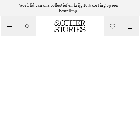
BODYMIST
Word lid van ons collectief en krijg 10% korting op een
bestelling.
/
PARFUMS
AMBER NOIR MINI-BODYMIST​
/
€ 9
BEAUTY
50 ML | € 180 / 1 L
AMBER NOIR
+
10
KIES MAAT
Zoek in de winkel