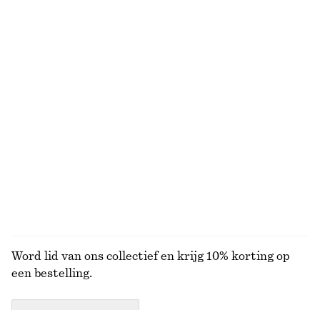
Pink Noon mini-bodymist
Déjà Vu Mood Déjà Vu Mood geurkaars
€ 9
€ 25
50 G | € 180 / 1 KG
870 G | € 28.74 / 1 KG
10 geuren
6 geuren
Sicilian Sunrise bodymist in mini-formaat
Amber Noir bodylotion
€ 9
€ 17
50 G | € 180 / 1 KG
350 ML | € 48.57 / 1 L
Online exclusive
8 geuren
10 geuren
BEKIJK ALLE PARFUMS
Word lid van ons collectief en krijg 10% korting op
een bestelling.
CREATE ACCOUNT