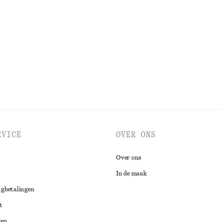
emd met korte mouwen
Nauwsluitende tanktop
€ 10
€ 19
0% cotton
Laatste kans
BEKIJK ALLE JURKEN EN JUMPSUITS
RVICE
OVER ONS
Over ons
In de maak
ugbetalingen
t
gen