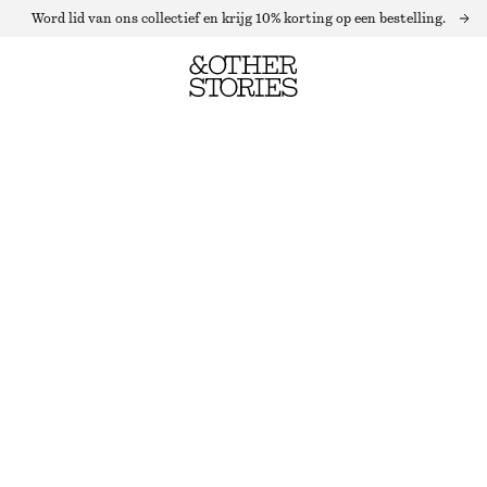
Word lid van ons collectief en krijg 10% korting op een bestelling.
GEBREIDE MIDI-JURK MET OPSTAANDE BOORD
LAATSTE KANS
ZWART
XS
S
M
L
Maattabel
MAAT