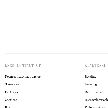
Elegante broek met persvouwen
Katoenen overh
€ 55
€ 79
€ 22
€ 59
Laatste kans
Laatste kans
10
NEEM CONTACT OP
KLANTENSE
Neem contact met ons op
Betaling
Store locator
Levering
Partners
Retouren en ter
Carrière
Herroepingsrech
Pers
Veelgestelde vra