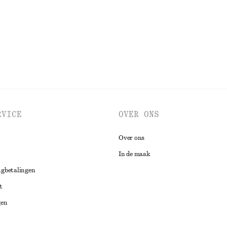
BEKIJK ALLE RIEMEN
RVICE
OVER ONS
Over ons
In de maak
ugbetalingen
t
gen