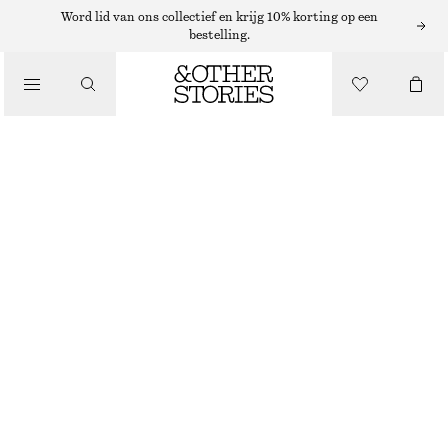
Word lid van ons collectief en krijg 10% korting op een
SCHOUDERTASSEN
bestelling.
TELEFOONHOESJE
/
TASSEN
€ 69
BRUIN
KIES MAAT
Zoek in de winkel