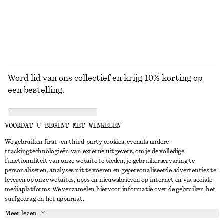
+
3
BEKIJK ALLE SCHOUDERTASSEN
Word lid van ons collectief en krijg 10% korting op
een bestelling.
CREATE ACCOUNT
VOORDAT U BEGINT MET WINKELEN
We gebruiken first- en third-party cookies, evenals andere
trackingtechnologieën van externe uitgevers, om je de volledige
NEEM CONTACT OP
functionaliteit van onze website te bieden, je gebruikerservaring te
personaliseren, analyses uit te voeren en gepersonaliseerde advertenties te
Neem contact met ons op
Instagram
leveren op onze websites, apps en nieuwsbrieven op internet en via sociale
KLANTENSERVICE
mediaplatforms. We verzamelen hiervoor informatie over de gebruiker, het
Store locator
Pinterest
surfgedrag en het apparaat.
Betaling
OVER ONS
Partners
Facebook
Meer lezen
Levering