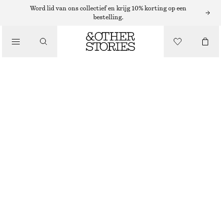
Word lid van ons collectief en krijg 10% korting op een
bestelling.
SANDALEN
/
SCHOENEN
LEREN SANDALEN MET RING
€ 119
ZWART
35
36
37
38
39
40
41
42
Maattabel
MAAT