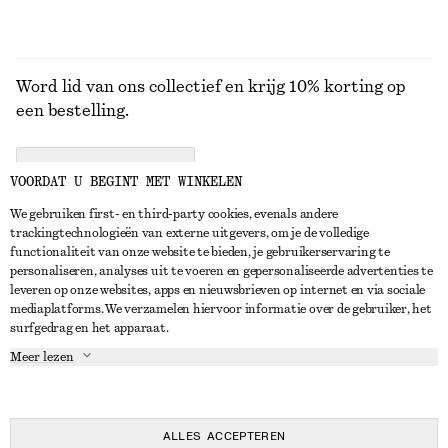
Word lid van ons collectief en krijg 10% korting op
een bestelling.
CREATE ACCOUNT
VOORDAT U BEGINT MET WINKELEN
We gebruiken first- en third-party cookies, evenals andere
trackingtechnologieën van externe uitgevers, om je de volledige
NEEM CONTACT OP
functionaliteit van onze website te bieden, je gebruikerservaring te
personaliseren, analyses uit te voeren en gepersonaliseerde advertenties te
Neem contact met ons op
Instagram
leveren op onze websites, apps en nieuwsbrieven op internet en via sociale
KLANTENSERVICE
mediaplatforms. We verzamelen hiervoor informatie over de gebruiker, het
Store locator
Pinterest
surfgedrag en het apparaat.
Betaling
OVER ONS
Partners
Facebook
Meer lezen
Levering
Over ons
Carrière
YouTube
Retouren en terugbetalingen
In de maak
Pers
TikTok
Herroepingsrecht
ALLES ACCEPTEREN