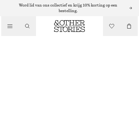
Word lid van ons collectief en krijg 10% korting op een
bestelling.
PUMPS
/
SCHOENEN
LAKLEREN SLINGBACK PUMPS
€ 119
ZWART
36
37
38
39
40
41
Maattabel
MAAT