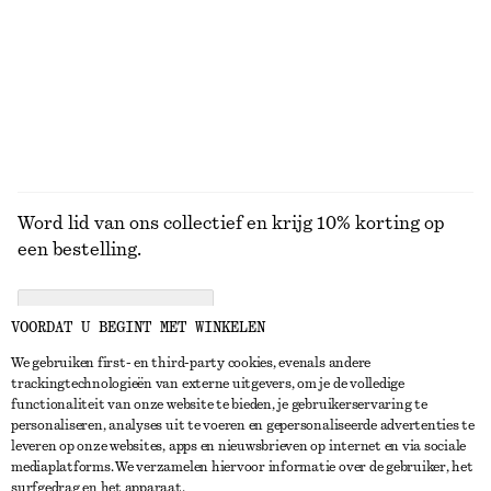
Elegante linnen short
Mouwloze satijnen midi-jurk
€ 69
€ 99
Nieuw
Nieuw
+
1
+
8
BEKIJK ALLE PUMPS
Word lid van ons collectief en krijg 10% korting op
een bestelling.
CREATE ACCOUNT
VOORDAT U BEGINT MET WINKELEN
We gebruiken first- en third-party cookies, evenals andere
trackingtechnologieën van externe uitgevers, om je de volledige
NEEM CONTACT OP
functionaliteit van onze website te bieden, je gebruikerservaring te
personaliseren, analyses uit te voeren en gepersonaliseerde advertenties te
Neem contact met ons op
Instagram
leveren op onze websites, apps en nieuwsbrieven op internet en via sociale
KLANTENSERVICE
mediaplatforms. We verzamelen hiervoor informatie over de gebruiker, het
Store locator
Pinterest
surfgedrag en het apparaat.