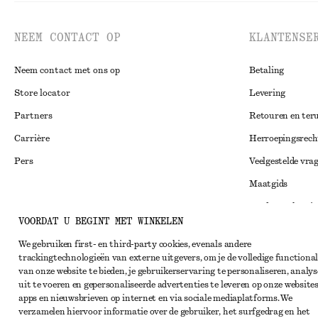
NEEM CONTACT OP
KLANTENSE
Neem contact met ons op
Betaling
Store locator
Levering
Partners
Retouren en ter
Carrière
Herroepingsrech
Pers
Veelgestelde vra
Maatgids
Studentenkorti
Instagram
VOORDAT U BEGINT MET WINKELEN
Alternatieve ges
Pinterest
We gebruiken first- en third-party cookies, evenals andere
Algemene voorw
Facebook
trackingtechnologieën van externe uitgevers, om je de volledige functional
van onze website te bieden, je gebruikerservaring te personaliseren, analys
Lidmaatschapsv
YouTube
uit te voeren en gepersonaliseerde advertenties te leveren op onze websites
Cookieverklarin
apps en nieuwsbrieven op internet en via sociale mediaplatforms. We
TikTok
verzamelen hiervoor informatie over de gebruiker, het surfgedrag en het