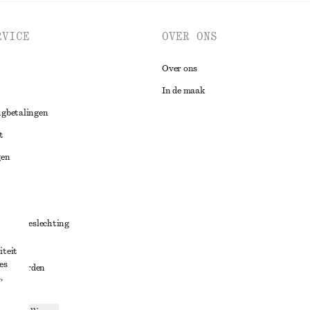
RVICE
OVER ONS
Over ons
In de maak
ugbetalingen
t
gen
ng
chillenbeslechting
aarden
iteit
es
oorwaarden
,
g