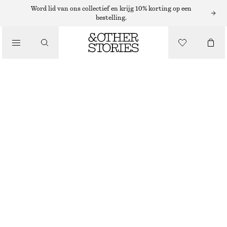
PLATTE SANDALEN
Word lid van ons collectief en krijg 10% korting op een
bestelling.
/
SANDALEN
LEREN SANDALEN
€ 99
/
SCHOENEN
DONKERBEIGE
36
37
38
39
40
41
Maattabel
MAAT