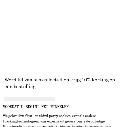
+
2
Leren schoudertas
Uitlopende linnen midi-jurk
€ 119
€ 99
Nieuw
Nieuw
100% linen
BEKIJK ALLE SANDALEN
Word lid van ons collectief en krijg 10% korting op
een bestelling.
CREATE ACCOUNT
VOORDAT U BEGINT MET WINKELEN
We gebruiken first- en third-party cookies, evenals andere
trackingtechnologieën van externe uitgevers, om je de volledige
NEEM CONTACT OP
functionaliteit van onze website te bieden, je gebruikerservaring te