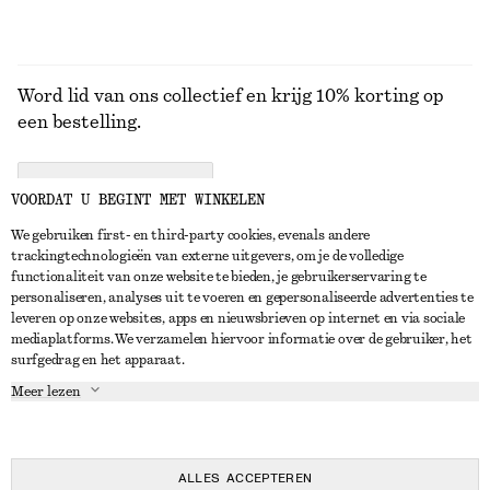
Word lid van ons collectief en krijg 10% korting op
een bestelling.
CREATE ACCOUNT
VOORDAT U BEGINT MET WINKELEN
We gebruiken first- en third-party cookies, evenals andere
trackingtechnologieën van externe uitgevers, om je de volledige
NEEM CONTACT OP
functionaliteit van onze website te bieden, je gebruikerservaring te
personaliseren, analyses uit te voeren en gepersonaliseerde advertenties te
Neem contact met ons op
Instagram
leveren op onze websites, apps en nieuwsbrieven op internet en via sociale
KLANTENSERVICE
mediaplatforms. We verzamelen hiervoor informatie over de gebruiker, het
Store locator
Pinterest
surfgedrag en het apparaat.
Betaling
OVER ONS
Partners
Facebook
Meer lezen
Levering
Over ons
Carrière
YouTube
Retouren en terugbetalingen
In de maak
Pers
TikTok
Herroepingsrecht
ALLES ACCEPTEREN