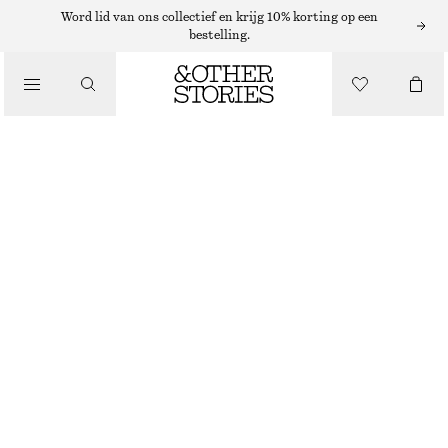
Word lid van ons collectief en krijg 10% korting op een
bestelling.
NIEUW
LEREN SANDALEN MET GESP
€ 119
BEIGE
36
37
38
39
40
41
Maattabel
MAAT