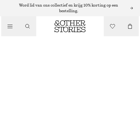
LEREN ROKKEN
Word lid van ons collectief en krijg 10% korting op een
bestelling.
/
ROKKEN
LEREN MINI-WIKKELROK
€ 249
/
KLEDING
BEIGE
32
34
36
38
40
42
44
Maattabel
MAAT