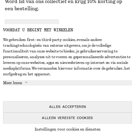
Word lid van ons collectief en krijg 10% korting op
een bestelling.
CREATE ACCOUNT
VOORDAT U BEGINT MET WINKELEN
We gebruiken first- en third-party cookies, evenals andere
trackingtechnologieën van externe uitgevers, om je de volledige
NEEM CONTACT OP
functionaliteit van onze website te bieden, je gebruikerservaring te
personaliseren, analyses uit te voeren en gepersonaliseerde advertenties te
Neem contact met ons op
Instagram
leveren op onze websites, apps en nieuwsbrieven op internet en via sociale
KLANTENSERVICE
mediaplatforms. We verzamelen hiervoor informatie over de gebruiker, het
Store locator
Pinterest
surfgedrag en het apparaat.
Betaling
OVER ONS
Partners
Facebook
Meer lezen
Levering
Over ons
Carrière
YouTube
Retouren en terugbetalingen
In de maak
Pers
TikTok
Herroepingsrecht
ALLES ACCEPTEREN
Veelgestelde vragen
ALLEEN VEREISTE COOKIES
Maatgids
© 2026 & OTHER STORIES
Instellingen voor cookies en diensten
Studentenkorting