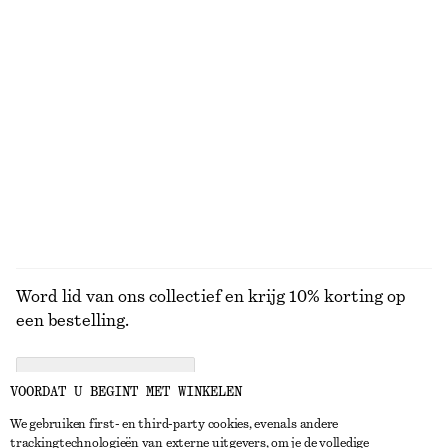
Gedrapeerd asymmetrisch T-shirt
Jeans met taps toelopende pijpen
€ 39
€ 89
+
1
Zonnebril met ovaal montuur
T-shirt van katoen met ronde hals
€ 35
€ 25
100% cotton
+
1
+
10
BEKIJK ALLE JACKS EN JASSEN
Word lid van ons collectief en krijg 10% korting op
een bestelling.
CREATE ACCOUNT
VOORDAT U BEGINT MET WINKELEN
We gebruiken first- en third-party cookies, evenals andere
trackingtechnologieën van externe uitgevers, om je de volledige