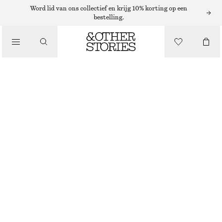
Word lid van ons collectief en krijg 10% korting op een
bestelling.
/
JACKS EN JASSEN
LANGE WOLLEN JAS
€ 299
/
KLEDING
NIET OP VOORRAAD
GRIJS GEMÊLEERD
XS
S
M
L