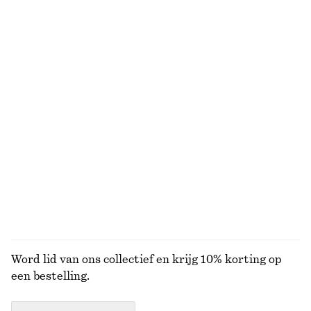
Mini-overhemdjurk met omslag
Wikkelvest van merinowol
€ 99
€ 69
100% cotton
Nieuw
100% merino wool
Recht katoenen T-shirt
Leren penny loafers
€ 25
€ 129
100% organic cotton
Nieuw
+
5
+
4
BEKIJK ALLE MUTSEN EN PETTEN
Word lid van ons collectief en krijg 10% korting op
een bestelling.