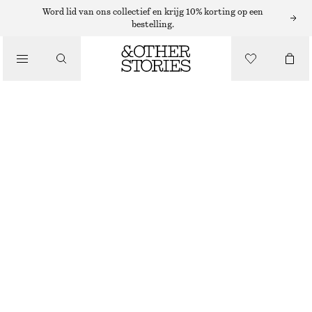
MUTSEN EN PETTEN
Word lid van ons collectief en krijg 10% korting op een
bestelling.
/
BEANIE VAN EEN MOHAIRMIX
ACCESSOIRES
€ 39
NIET OP VOORRAAD
DONKERGREIGE GEMÊLEERD
ONESIZE
MAAT